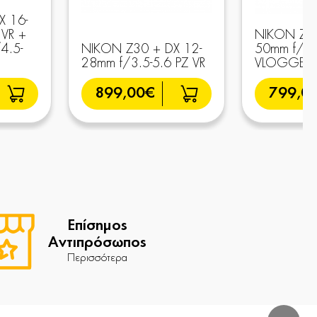
X 16-
 VR +
NIKON Z30
4.5-
NIKON Z30 + DX 12-
50mm f/3.
28mm f/3.5-5.6 PZ VR
VLOGGER 
899,00€
799,0
Επίσημος
Αντιπρόσωπος
Περισσότερα