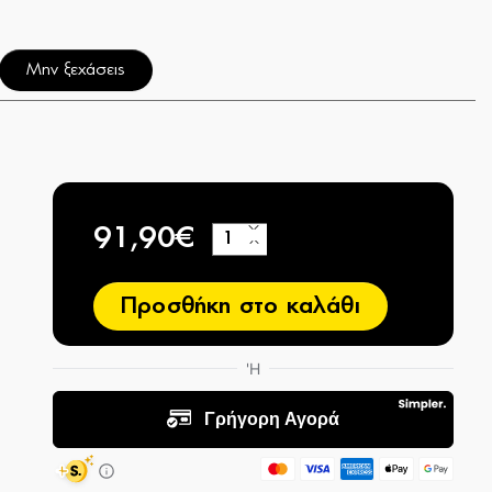
Μην ξεχάσεις
91,90€
+
−
Προσθήκη στο καλάθι