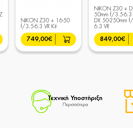
NIKON Z30 + D
Z
50mm f/3.5-6.3
NIKON Z30 + 16-50
DX 50-250mm f/
f/3.5-6.3 VR Kit
6.3 VR
749,00€
849,00€
Τεχνική Υποστήριξη
Περισσότερα