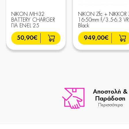
NIKON MH-32
NIKON Zfc + NIKKOR 
BATTERY CHARGER
16-50mm f/3.5-6.3 VR
ΓΙΑ EN-EL 25
Black
50,90€
949,00€
Αποστολή &
Παράδοση
Περισσότερα