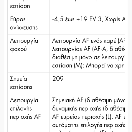
εστίαση
Εύρος
-4,5 έως +19 EV 3, Χωρίς AF
ανίχνευσης
Λειτουργία
Λειτουργία AF ενός καρέ (AF-S
φακού
λειτουργίας AF (AF-A, διαθέσι
διαθέσιμη μόνο σε λειτουργία
εστίαση (M): Μπορεί να χρησιμ
Σημεία
209
εστίασης
Λειτουργία
Σημειακή AF (διαθέσιμη μόνο 
επιλογής
δυναμικής περιοχής (διαθέσιμη
περιοχής AF
AF ευρείας περιοχής (L), AF ευρ
αυτόματης επιλογής περιοχής, 