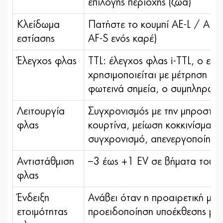
επιλογής περιοχής (ζώα)
Κλείδωμα
Πατήστε το κουμπί AE-L / AF-L
εστίασης
AF-S ενός καρέ)
Έλεγχος φλας
TTL: έλεγχος φλας i-TTL, ο ε
χρησιμοποιείται με μέτρηση ma
φωτεινά σημεία, ο συμπληρωμα
Λειτουργία
Συγχρονισμός με την μπροστιν
φλας
κουρτίνα, μείωση κοκκινίσματο
συγχρονισμό, απενεργοποίηση
Αντιστάθμιση
–3 έως +1 EV σε βήματα του 1/
φλας
Ένδειξη
Ανάβει όταν η προαιρετική μο
ετοιμότητας
προειδοποίηση υποέκθεσης μετ