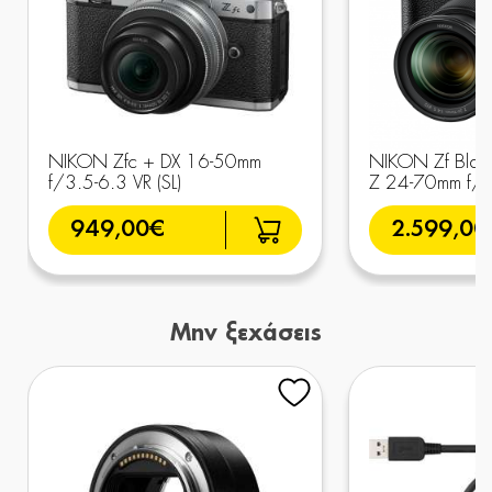
NIKON Zfc + DX 16-50mm
NIKON Zf Blac
f/3.5-6.3 VR (SL)
Z 24-70mm f/
949,00€
2.599,00
Μην ξεχάσεις