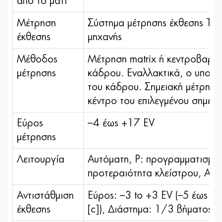
από το μάτι
Μέτρηση
Σύστημα μέτρησης έκθεσης TTL
έκθεσης
μηχανής
Μέθοδος
Μέτρηση matrix ή κεντροβαρή
μέτρησης
κάδρου. Εναλλακτικά, ο υπολο
του κάδρου. Σημειακή μέτρηση
κέντρο του επιλεγμένου σημεί
Εύρος
–4 έως +17 EV
μέτρησης
Λειτουργία
Αυτόματη, P: προγραμματισμέν
προτεραιότητα κλείστρου, A: 
Αντιστάθμιση
Εύρος: –3 to +3 EV (–5 έως +5
έκθεσης
[c]), Διάστημα: 1/3 βήματος