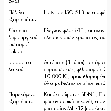
φλας
Πέδιλο
Hot-shoe ISO 518 με επαφές 
εξαρτημάτων
Σύστημα
Έλεγχος φλας i-TTL, οπτικός 
δημιουργικού
πληροφοριών χρώματος, αυτόμ
φωτισμού
Nikon
Ισορροπία
Αυτόματη (3 τύποι), αυτόματη 
λευκού
πυρακτώσεως, φθορισμού (3 τύ
10.000 Κ), προκαθορισμένη χε
όλες με βελτιστοποίηση εκτός
Παρεχόμενα
Καπάκι σώματος BF-N1, Προσ
εξαρτήματα
φωτογραφική μηχανή), επαναφο
μπαταρίας MH-32 (παρέχεται 