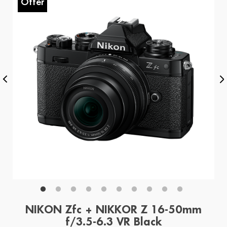
Offer
O
NIKON Zfc + NIKKOR Z 16-50mm
f/3.5-6.3 VR Black