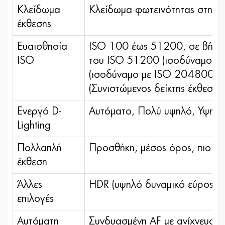
Κλείδωμα
Κλείδωμα φωτεινότητας στην τι
έκθεσης
Ευαισθησία
ISO 100 έως 51200, σε βήματα
ISO
του ISO 51200 (ισοδύναμο μ
(ισοδύναμο με ISO 204800), δ
(Συνιστώμενος δείκτης έκθεσης)
Ενεργό D-
Αυτόματο, Πολύ υψηλό, Υψηλό
Lighting
Πολλαπλή
Προσθήκη, μέσος όρος, πιο φω
έκθεση
Άλλες
HDR (υψηλό δυναμικό εύρος),
επιλογές
Αυτόματη
Συνδυασμένη AF με ανίχνευση 