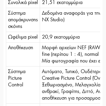
Συνολικά pixel
21,51 εκατομμύρια
Σύστημα
Δεδομένα αναφοράς για την απ
απομάκρυνσης
NX Studio)
σκόνης
Ωφέλιμα pixel
20,9 εκατομμύρια
Αποθήκευση
Μορφή αρχείων NEF (RAW): 12 
fine (περίπου 1 : 4), normal (
Μία φωτογραφία που έχει εγγ
Σύστημα
Αυτόματο, Τυπικό, Ουδέτερο,
Picture
Creative Picture Control (Όνε
Control
Ξεθωριασμένο, Μελαγχολία, Αγν
ανθρακί, Γραφίτης, Διττό, Ανθρ
αποθήκευση για προσαρμοσμένα