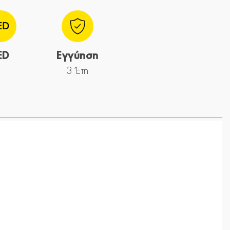
ED
Εγγύηση
3 Έτη