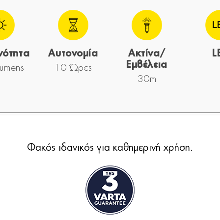
νότητα
Αυτονομία
Ακτίνα/
L
Εμβέλεια
umens
10 Ώρες
30m
Φακός ιδανικός για καθημερινή χρήση.