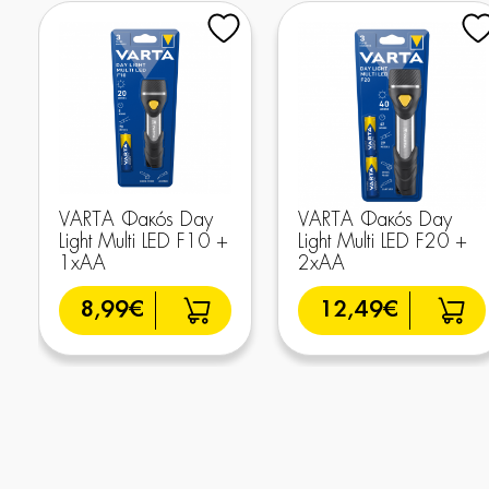
VARTA Φακός Day
VARTA Φακός Day
Light Multi LED F10 +
Light Multi LED F20 +
1xAA
2xAA
8,99€
12,49€