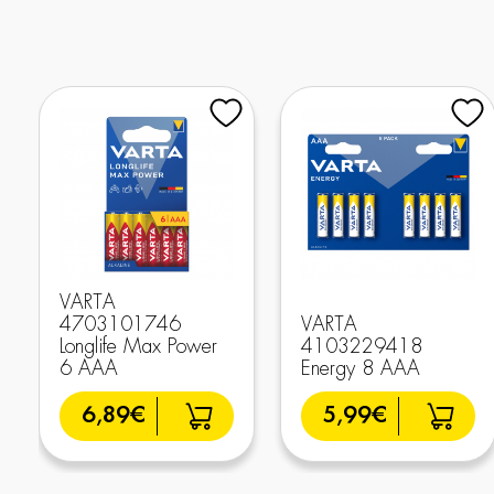
VARTA
4703101746
VARTA
Longlife Max Power
4103229418
6 AAA
Energy 8 AAA
6,89€
5,99€