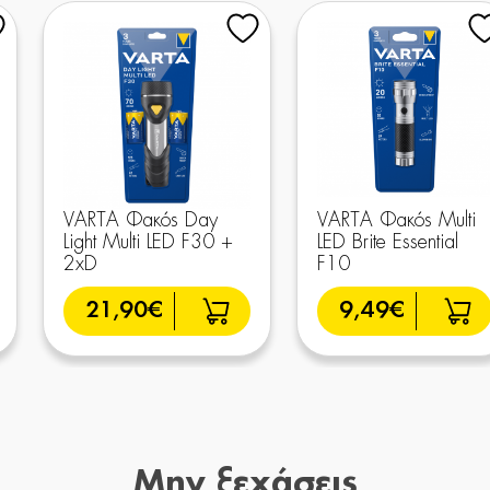
VARTA Φακός Day
VARTA Φακός Multi
Light Multi LED F30 +
LED Brite Essential
2xD
F10
21,90€
9,49€
Μην ξεχάσεις