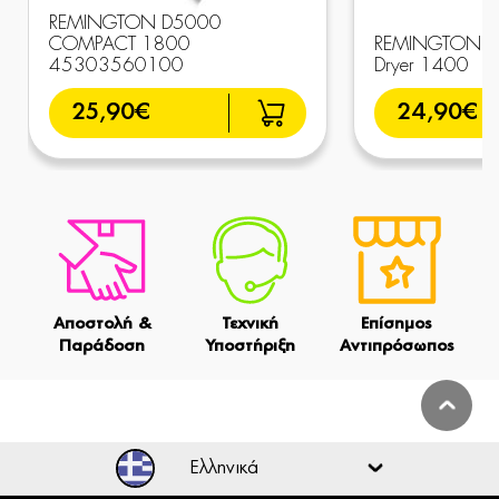
REMINGTON D5000
COMPACT 1800
REMINGTON D2
45303560100
Dryer 1400
25,90€
24,90€
Αποστολή &
Τεχνική
Επίσημος
Παράδοση
Υποστήριξη
Αντιπρόσωπος
Ελληνικά