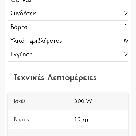
Συνδέσεις
2 fe
Βάρος
19 
Υλικό περιβλήματος
MD
Εγγύηση
2 έτ
Τεχνικές Λεπτομέρειες
Ισχύς
300 W
Βάρος
19 kg