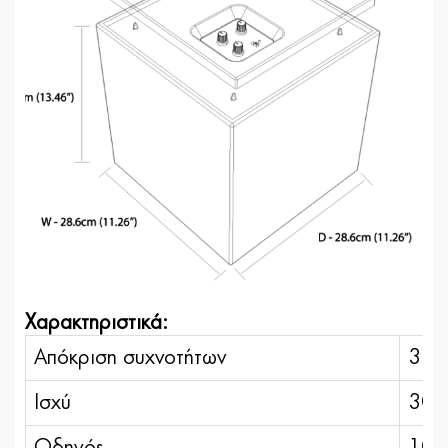
Χαρακτηριστικά:
Απόκριση συχνοτήτων
32 
Ισχύ
30
Οδηγός
10″ 