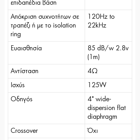
επιδαπέδια βάση
Απόκριση συχνοτήτων σε
120Hz to
τραπέζι ή με το isolation
22kHz
ring
Ευαισθησία
85 dB/w 2.8v
(1m)
Αντίσταση
4Ω
Ισχύς
125W
Οδηγός
4" wide-
dispersion flat
diaphragm
Crossover
Όχι