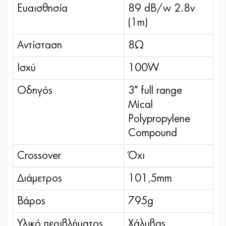
Ευαισθησία
89 dB/w 2.8v
(1m)
Αντίσταση
8Ω
Ισχύ
100W
Οδηγός
3" full range
Mical
Polypropylene
Compound
Crossover
Όχι
Διάμετρος
101,5mm
Βάρος
795g
Υλικό περιβλήματος
Χάλυβας