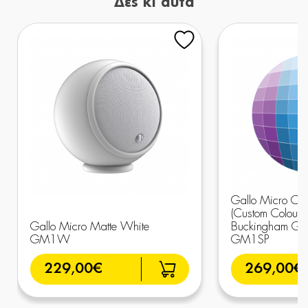
Δες κι αυτά
Gallo Micro Cus
(Custom Colour -
Gallo Micro Matte White
Buckingham Glo
GM1W
GM1SP
229,00€
269,00€