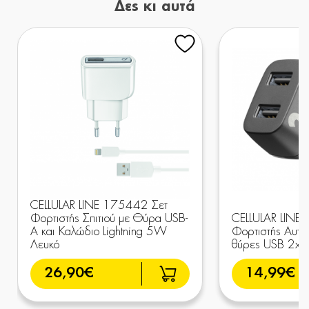
Δες κι αυτά
CELLULAR LINE 175442 Σετ
Φορτιστής Σπιτιού με Θύρα USB-
CELLULAR LINE
A και Καλώδιο Lightning 5W
Φορτιστής Αυτοκ
Λευκό
θύρες USB 2x
26,90€
14,99€