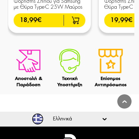
Φορτιστής Σπιτιού για Samsung
Φορτιστής Σπιτι
με Θύρα Type-C 25W Μαύρος
Θύρα Type-C 
18,99€
19,99€
Αποστολή &
Τεχνική
Επίσημος
Παράδοση
Υποστήριξη
Αντιπρόσωπος
Ελληνικά
Ελληνικά