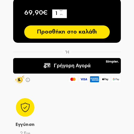
69,90€
+
−
Προσθήκη στο καλάθι
Εγγύηση
2 Έτη