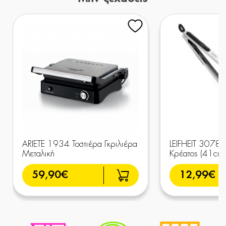
ARIETE 1934 Τοστιέρα Γκριλιέρα
LEIFHEIT 3078
Μεταλική
Κρέατος (41cm)
59,90€
12,99€