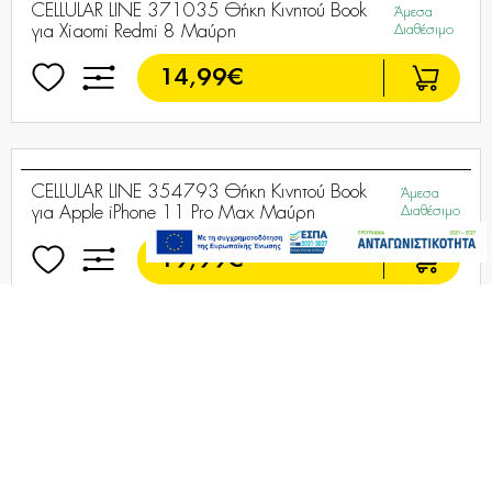
CELLULAR LINE 372841 Θήκη Κινητού Book
Τελευταία
για Samsung Galaxy S20 Μαύρη
τεμάχια
15,99€