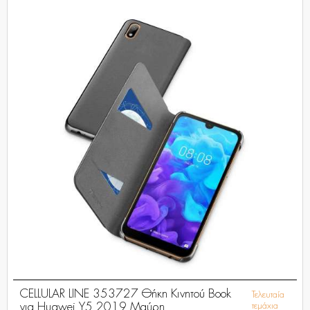
CELLULAR LINE 353727 Θήκη Κινητού Book
Τελευταία
για Huawei Y5 2019 Μαύρη
τεμάχια