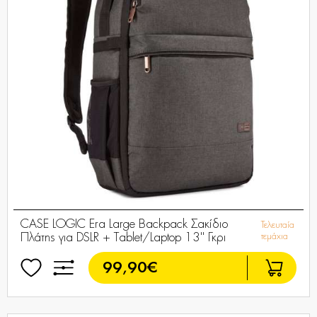
CASE LOGIC Era Large Backpack Σακίδιο
Τελευταία
Πλάτης για DSLR + Tablet/Laptop 13'' Γκρι
τεμάχια
99,90€