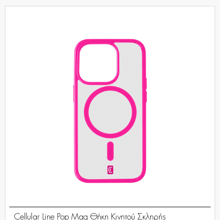
Cellular Line Pop Mag Θήκη Κινητού Σκληρής