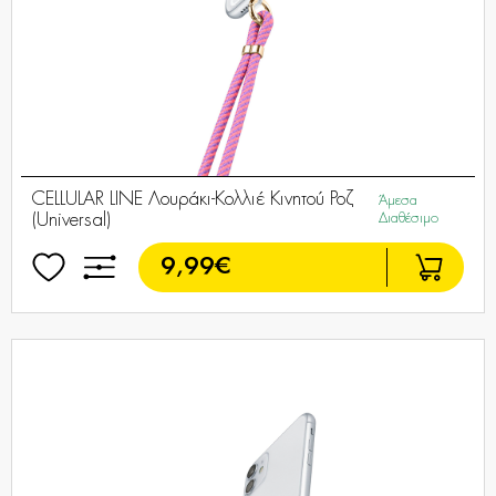
CELLULAR LINE Λουράκι-Κολλιέ Κινητού Ροζ
Άμεσα
(Universal)
Διαθέσιμο
9,99€