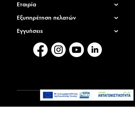
19,99€
CELLULAR LINE 447310 Sensation Θήκη
Άμεσα
Κινητού Magsafe Σιλικόνης Back Cover για
Διαθέσιμο
iPhone 14 Pro Max Μαύρη
27,90€
CELLULAR LINE 372964 Sensation Θήκη
Τελευταία
Κινητού Σιλικόνης Back Cover για Samsung
τεμάχια
Galaxy A51 Κόκκινη
19,99€