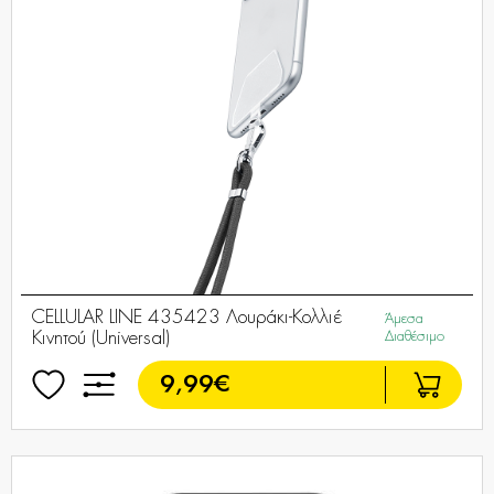
CELLULAR LINE 435423 Λουράκι-Κολλιέ
Άμεσα
Κινητού (Universal)
Διαθέσιμο
9,99€