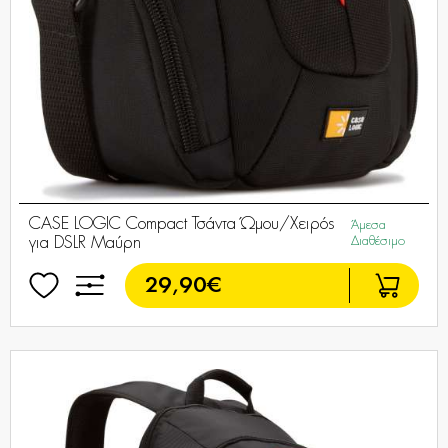
CASE LOGIC Compact Τσάντα Ώμου/Χειρός
Άμεσα
για DSLR Μαύρη
Διαθέσιμο
29,90€