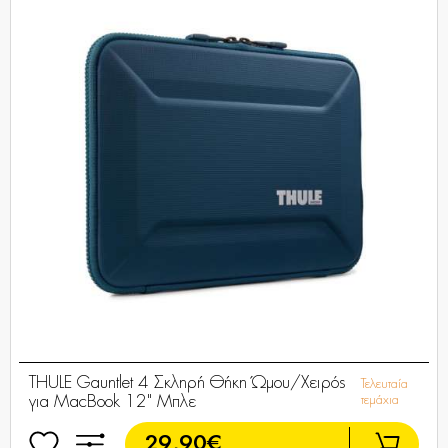
THULE Gauntlet 4 Σκληρή Θήκη Ώμου/Χειρός
Τελευταία
για MacBook 12" Μπλε
τεμάχια
29,90€