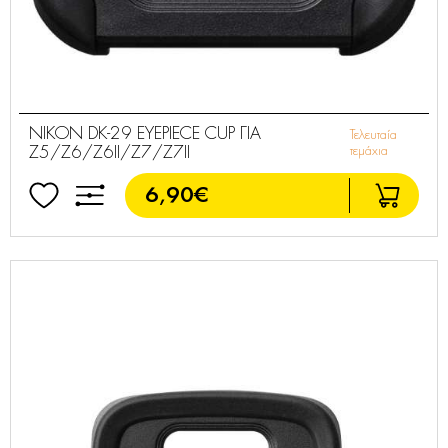
NIKON DK-29 EYEPIECE CUP ΓΙΑ
Τελευταία
Z5/Z6/Z6II/Z7/Z7II
τεμάχια
6,90€