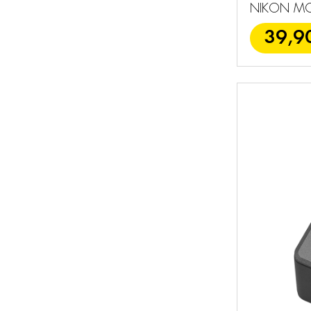
NIKON M
39,9