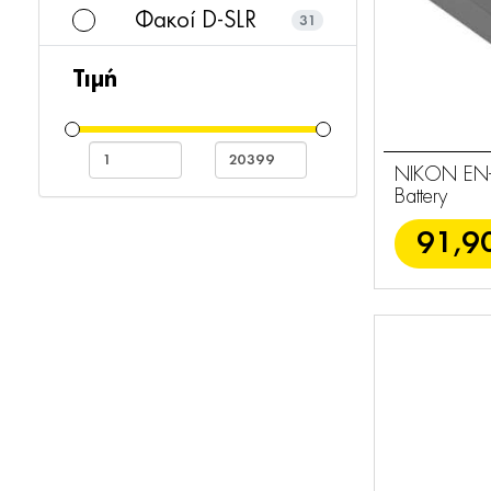
Φακοί D-SLR
31
Κιάλια
45
Τιμή
Compact
1
Φλας
7
NIKON EN-E
Φίλτρα &
Battery
40
Καπάκια
91,9
Μπαταρίες -
19
Φορτιστές
Laserfinders
7
Fieldscopes
1
Φωτογραφικές
50