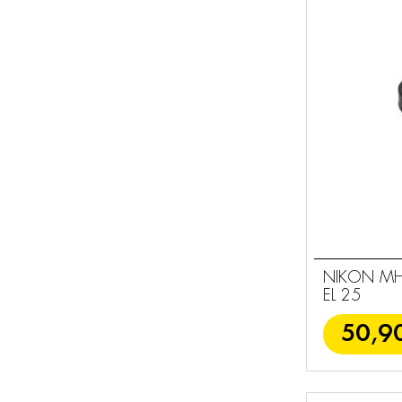
Μηχανές
Φακοί
81
Εξαρτήματα &
95
Αξεσουάρ
Sport Optics
53
Γενικά
30
Εξαρτήματα
NIKON MH-
EL 25
50,9