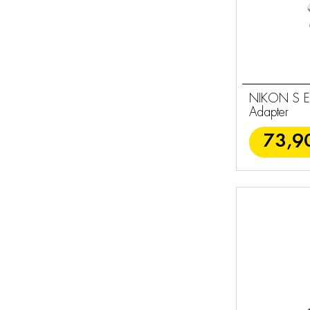
NIKON S E
Adapter
73,9