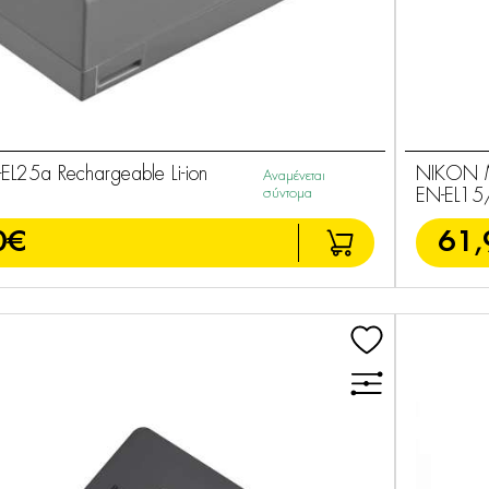
L25a Rechargeable Li-ion
NIKON 
Αναμένεται
σύντομα
EN-EL15
0€
61,