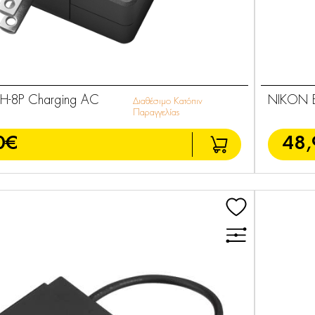
H-8P Charging AC
NIKON E
Διαθέσιμο Κατόπιν
Παραγγελίας
0€
48,