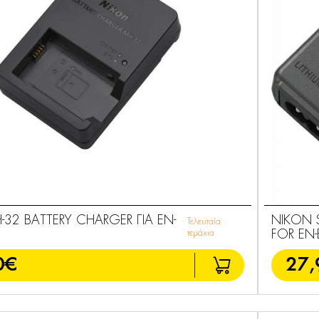
32 BATTERY CHARGER ΓΙΑ EN-
NIKON 
Τελευταία
τεμάχια
FOR EN-
0€
27,