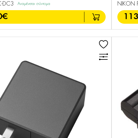
C-DC3
NIKON F
Αναμένεται σύντομα
0€
113