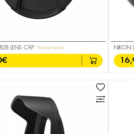
82B LENS CAP
NIKON (
Τελευταία τεμάχια
0€
16,