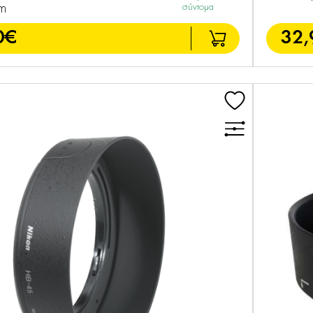
m
σύντομα
0€
32,