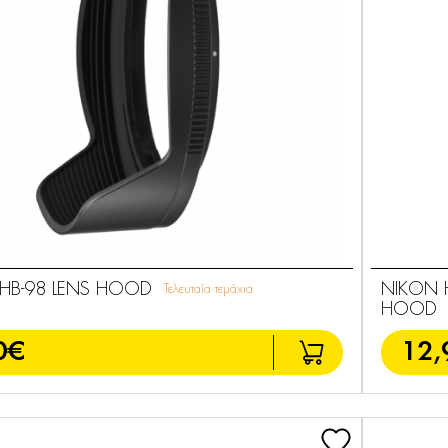
 HB-98 LENS HOOD
NIKON 
Τελευταία τεμάχια
HOOD
0€
12,