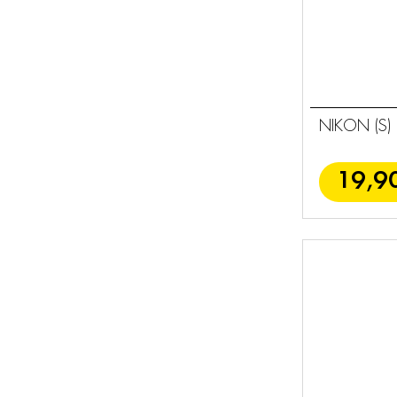
NIKON (S)
19,9