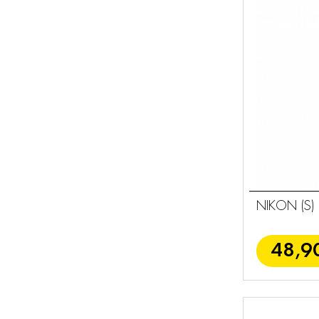
Μηχανές
Φακοί
81
Εξαρτήματα &
95
Αξεσουάρ
Sport Optics
53
Γενικά
30
Εξαρτήματα
NIKON (S)
48,9