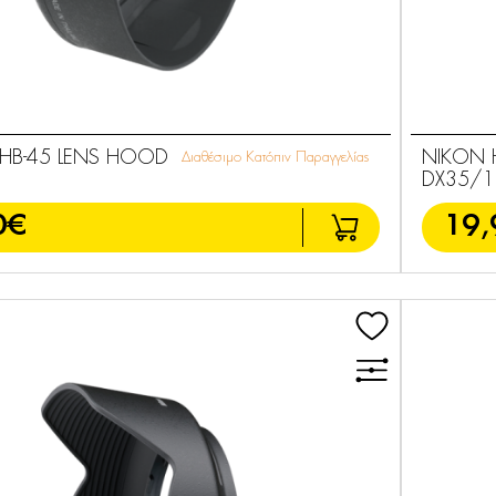
 HB-45 LENS HOOD
NIKON H
Διαθέσιμο Κατόπιν Παραγγελίας
DX35/1
0€
19,