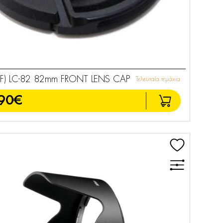
F) LC-82 82mm FRONT LENS CAP
Τελευταία τεμάχια
90€