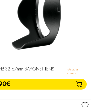
HB-32 67mm BAYONET LENS
Τελευταία
τεμάχια
90€