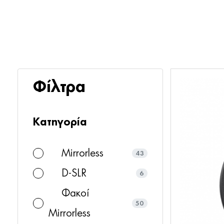
Φίλτρα
Κατηγορία
Mirrorless
43
D-SLR
6
Φακοί
50
Mirrorless