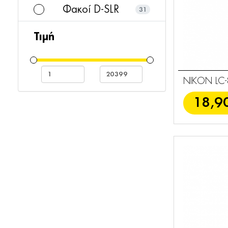
Φακοί D-SLR
31
Κιάλια
45
Τιμή
Compact
1
Φλας
7
NIKON LC-
Φίλτρα &
18,9
40
Καπάκια
Μπαταρίες -
19
Φορτιστές
Laserfinders
7
Fieldscopes
1
Φωτογραφικές
50