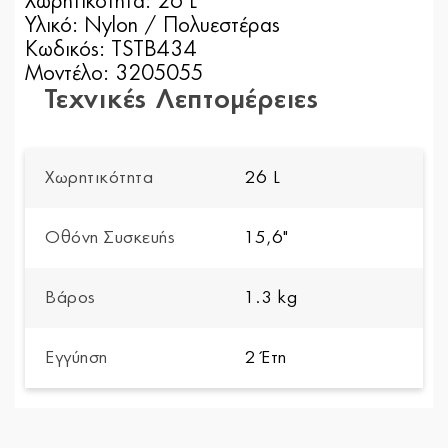
Χωρητικότητα: 26 L
Υλικό: Nylon / Πολυεστέρας
Κωδικός: TSTB434
Μοντέλο: 3205055
Τεχνικές Λεπτομέρειες
Χωρητικότητα
26 L
Οθόνη Συσκευής
15,6"
Βάρος
1.3 kg
Εγγύηση
2 Έτη