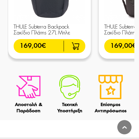
THULE Subterra Backpack
THULE Subterra
Σακίδιο Πλάτης 27L Μπλε
Σακίδιο Πλάτης 
169,00€
169,00€
Αποστολή &
Τεχνική
Επίσημος
Παράδοση
Υποστήριξη
Αντιπρόσωπος