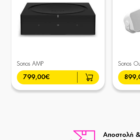
Sonos AMP
Sonos Out
799,00€
899,
Αποστολή 