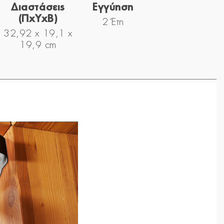
Διαστάσεις
Εγγύηση
(ΠxYxΒ)
2 Έτη
32,92 x 19,1 x
19,9 cm