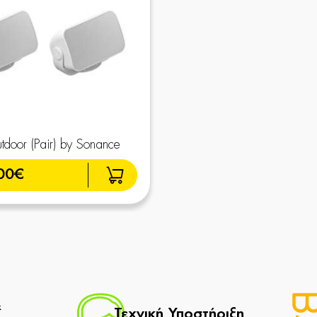
door (Pair) by Sonance
00€
&
Τεχνική Υποστήριξη