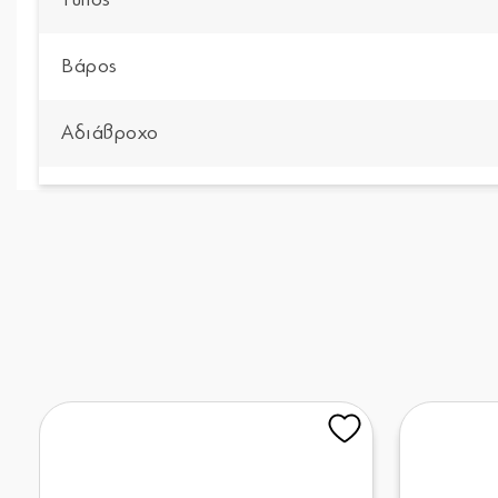
Βάρος
Αδιάβροχο
Διαστάσεις (ΠxYxΒ)
Εγγύηση