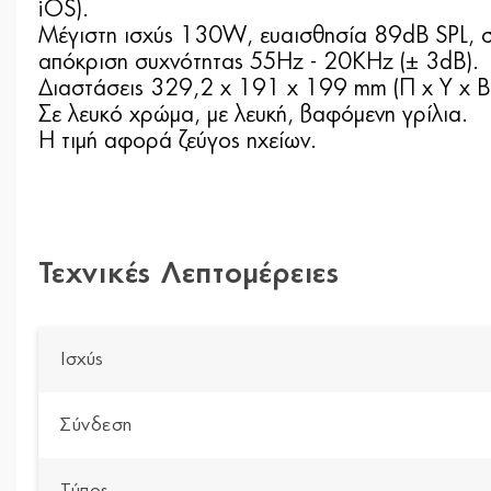
iOS).
Μέγιστη ισχύς 130W, ευαισθησία 89dB SPL, 
απόκριση συχνότητας 55Hz - 20KHz (± 3dB).
Διαστάσεις 329,2 x 191 x 199 mm (Π x Υ x B
Σε λευκό χρώμα, με λευκή, βαφόμενη γρίλια.
Η τιμή αφορά ζεύγος ηχείων.
Τεχνικές Λεπτομέρειες
Ισχύς
Σύνδεση
Τύπος