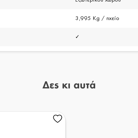
3,995 Kg / ηχείο
✓
32,92 x 19,1 x 19,9 cm
2 Έτη
Δες κι αυτά