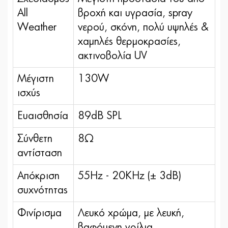
All
βροχή και υγρασία, spray
Weather
νερού, σκόνη, πολύ υψηλές &
χαμηλές θερμοκρασίες,
ακτινοβολία UV
Μέγιστη
130W
ισχύς
Ευαισθησία
89dB SPL
Σύνθετη
8Ω
αντίσταση
Απόκριση
55Hz - 20KHz (± 3dB)
συχνότητας
Φινίρισμα
Λευκό χρώμα, με λευκή,
βαφόμενη γρίλια