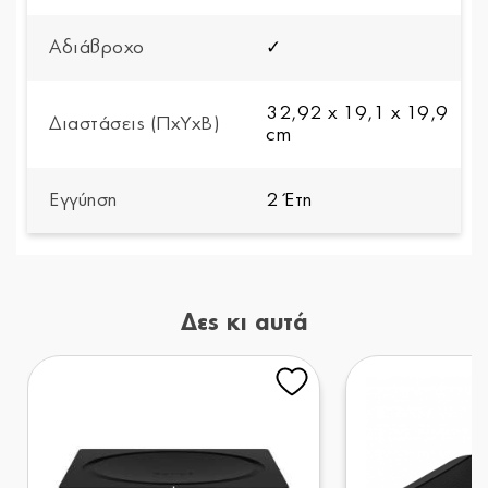
Αδιάβροχο
✓
32,92 x 19,1 x 19,9
Διαστάσεις (ΠxYxΒ)
cm
Εγγύηση
2 Έτη
Δες κι αυτά