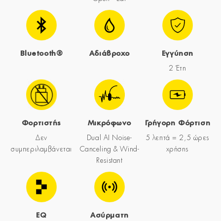
Bluetooth®
Αδιάβροχο
Εγγύηση
2 Έτη
Φορτιστής
Μικρόφωνο
Γρήγορη Φόρτιση
Δεν
Dual AI Noise-
5 λεπτά = 2,5 ώρες
συμπεριλαμβάνεται
Canceling & Wind-
χρήσης
Resistant
EQ
Ασύρματη