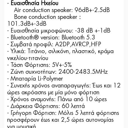
-
Ευαισθησία Ηχείου
Air conduction speaker: 96dB+-2.5dB
Bone conduction speaker：
101.3dB+-3dB
- Ευαισθησία μικροφώνου: -38 dB +-1dB
- Bluetooth® version: Bluetooth 5.3
- Συμβατά προφίλ: A2DP,AVRCP,HFP
- Υλικά: Τιτάνιο, σιλικόνη, πλαστικό, κράμα
νικελίου-τιτανίου
- Τάση Φόρτισης: 5V+-5%
- Ζώνη συχνοτήτων: 2400-2483.5MHz
- Μπαταρία Li-Polymer
- Συνεχής χρόνος αναπαραγωγής: Έως και 12
ώρες ακρόασης με μία μόνο φόρτιση
- Χρόνος αναμονής: Πάνω από 10 ώρες
- Διάρκεια Φόρτισης: 60 λεπτά
- Γρήγορη Φόρτιση: Μόλις 5 λεπτά φόρτισης
προσφέρουν έως και 2,5 ώρες αυτονομίας
για μουσική