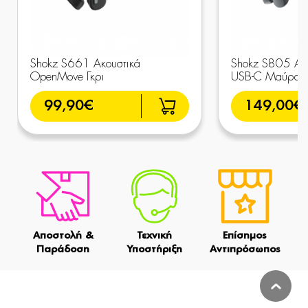
Shokz S661 Ακουστικά
Shokz S805 Ακ
OpenMove Γκρι
USB-C Μαύρα
99,90€
149,00€
Αποστολή &
Τεχνική
Επίσημος
Παράδοση
Υποστήριξη
Αντιπρόσωπος