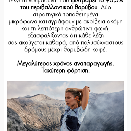
τεχνητή νοημοσύνη, που
φιλτράρει το 96,5%
του περιβαλλοντικού θορύβου
. Δύο
στρατηγικά τοποθετημένα
μικρόφωνα καταγράφουν με ακρίβεια ακόμη
και τη λεπτότερη ανθρώπινη φωνή,
εξασφαλίζοντας ότι κάθε λέξη
σας ακούγεται καθαρά, από πολυσύχναστους
δρόμους μέχρι θορυβώδη καφέ.
Μεγαλύτερος χρόνος αναπαραγωγής.
Ταχύτερη φόρτιση.