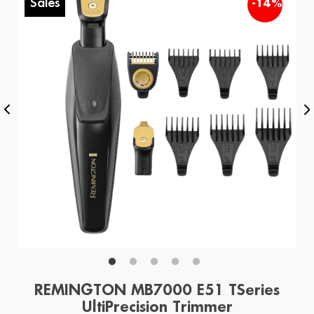
Sales
%
-14%
REMINGTON MB7000 E51 TSeries
UltiPrecision Trimmer