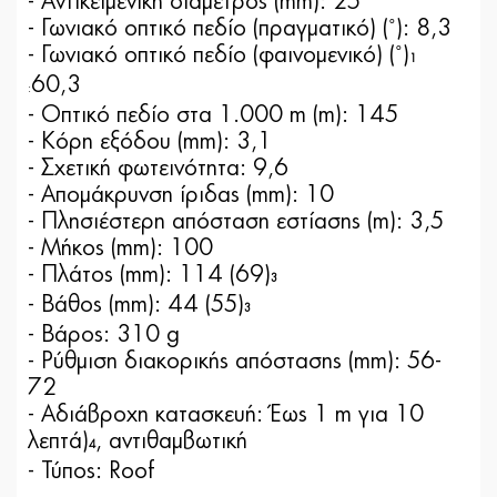
- Αντικειμενική διάμετρος (mm): 25
- Γωνιακό οπτικό πεδίο (πραγματικό) (˚): 8,3
- Γωνιακό οπτικό πεδίο (φαινομενικό) (˚)
1
60,3
:
- Οπτικό πεδίο στα 1.000 m (m): 145
- Κόρη εξόδου (mm): 3,1
- Σχετική φωτεινότητα: 9,6
- Απομάκρυνση ίριδας (mm): 10
- Πλησιέστερη απόσταση εστίασης (m): 3,5
- Μήκος (mm): 100
- Πλάτος (mm): 114 (69)
3
- Βάθος (mm): 44 (55)
3
- Βάρος: 310 g
- Ρύθμιση διακορικής απόστασης (mm): 56-
72
- Αδιάβροχη κατασκευή: Έως 1 m για 10
λεπτά)
, αντιθαμβωτική
4
- Τύπος: Roof