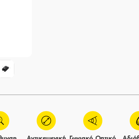
θυνση
Αντικειμενική
Γωνιακό Οπτικό
Αδιά