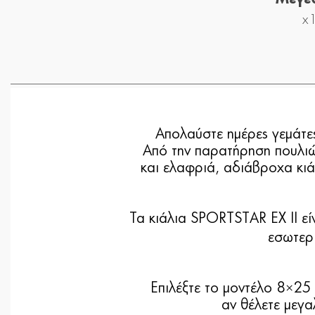
x
Απολαύστε ημέρες γεμάτες
Από την παρατήρηση πουλιών
και ελαφριά, αδιάβροχα κιά
Τα κιάλια SPORTSTAR EX II εί
εσωτερι
Επιλέξτε το
μοντέλο 8×25 
αν θέλετε μεγα