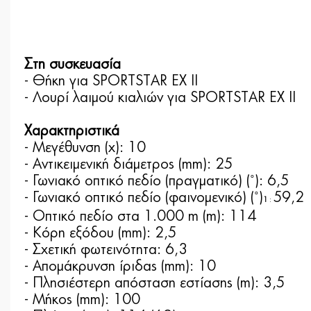
Στη συσκευασία
- Θήκη για SPORTSTAR EX II
- Λουρί λαιμού κιαλιών για SPORTSTAR EX II
Χαρακτηριστικά
- Μεγέθυνση (x): 10
- Αντικειμενική διάμετρος (mm): 25
- Γωνιακό οπτικό πεδίο (πραγματικό) (˚): 6,5
- Γωνιακό οπτικό πεδίο (φαινομενικό) (˚)
59,2
1
:
- Οπτικό πεδίο στα 1.000 m (m): 114
- Κόρη εξόδου (mm): 2,5
- Σχετική φωτεινότητα: 6,3
- Απομάκρυνση ίριδας (mm): 10
- Πλησιέστερη απόσταση εστίασης (m): 3,5
- Μήκος (mm): 100