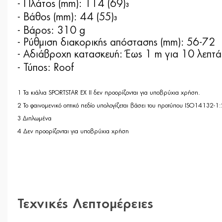
- Πλάτος (mm): 114 (69)
3
- Βάθος (mm): 44 (55)
3
- Βάρος: 310 g
- Ρύθμιση διακορικής απόστασης (mm): 56-72
- Αδιάβροχη κατασκευή: Έως 1 m για 10 λεπτά
- Τύπος: Roof
1 Τα κιάλια SPORTSTAR EX II δεν προορίζονται για υποβρύχια χρήση.
2 Το φαινομενικό οπτικό πεδίο υπολογίζεται βάσει του προτύπου ISO14132-1
3 Διπλωμένα
4 Δεν προορίζονται για υποβρύχια χρήση
Τεχνικές Λεπτομέρειες