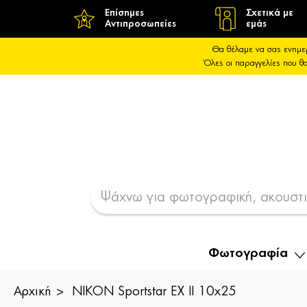
Επίσημες
Σχετικά με
Αντιπροσωπείες
εμάς
Θα θέλαμε να σας ενημε
Όλες οι παραγγελίες που 
Φωτογραφία
Αρχική
NIKON Sportstar EX II 10x25