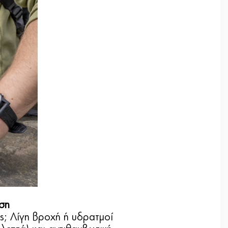
αση
ις; Λίγη βροχή ή υδρατμοί