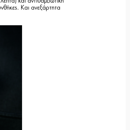
λεπτά) και αντιθαμβωτική
υνθήκες. Και ανεξάρτητα