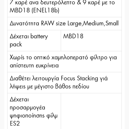
7 καρέ ανα δευτερόλεπτο & 9 καρέ με το
MBD18 (ENEL18b)
Δυνατότητα RAW size Large,Medium,Small
Δέχεται battery
MBD18
pack
Xωρίς το οπτικό χαμηλοπερατό φίλτρο για
απίστευτη ευκρίνεια
Διαθέτει λειτουργία Focus Stacking γιά
λήψεις με μέγιστο βάθος πεδίου
Δέχεται
προσαρμογέα
ψηφιοποίησης φίλμ
ES2