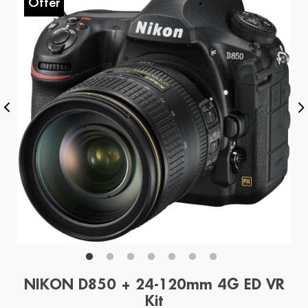
Offer
O
NIKON D850 + 24-120mm 4G ED VR
Kit