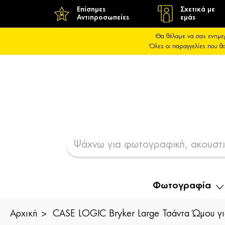
Επίσημες
Σχετικά με
Αντιπροσωπείες
εμάς
Θα θέλαμε να σας ενημε
Όλες οι παραγγελίες που 
Φωτογραφία
Αρχική
CASE LOGIC Bryker Large Τσάντα Ώμου γ