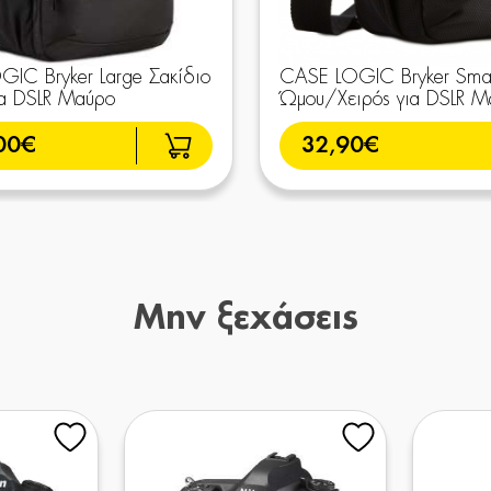
IC Bryker Large Σακίδιο
CASE LOGIC Bryker Smal
ια DSLR Μαύρο
Ώμου/Χειρός για DSLR Μ
00€
32,90€
Μην ξεχάσεις