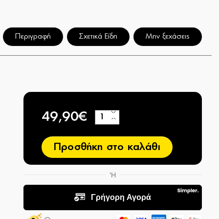
Περιγραφή
Σχετικά Είδη
Μην ξεχάσεις
49,90€
+
−
Προσθήκη στο καλάθι