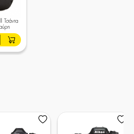
l Τσάντα
αύρη