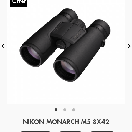
Offer
O
NIKON MONARCH M5 8X42