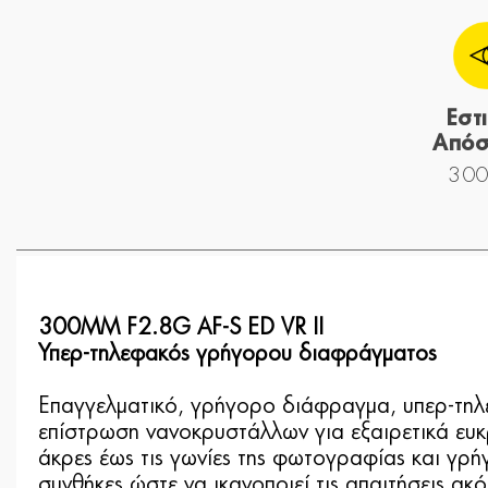
Εστ
Απόσ
300
300MM F2.8G AF-S ED VR II
Υπερ-τηλεφακός γρήγορου διαφράγματος
Επαγγελματικό, γρήγορο διάφραγμα, υπερ-τηλ
επίστρωση νανοκρυστάλλων για εξαιρετικά ευκρι
άκρες έως τις γωνίες της φωτογραφίας και γρή
συνθήκες ώστε να ικανοποιεί τις απαιτήσεις ακ