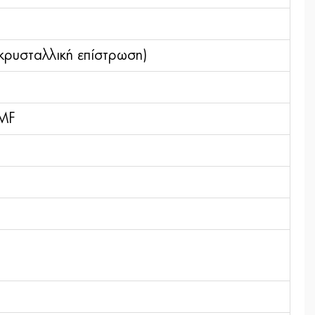
οκρυσταλλική επίστρωση)
 MF