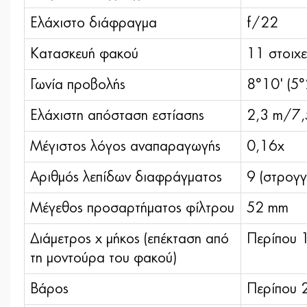
Ελάχιστο διάφραγμα
f/22
Κατασκευή φακού
11 στοιχε
Γωνία προβολής
8°10' (5°
Ελάχιστη απόσταση εστίασης
2,3 m/7,5
Μέγιστος λόγος αναπαραγωγής
0,16x
Αριθμός λεπίδων διαφράγματος
9 (στρογγ
Μέγεθος προσαρτήματος φίλτρου
52 mm
Διάμετρος x μήκος (επέκταση από
Περίπου 
τη μοντούρα του φακού)
Βάρος
Περίπου 