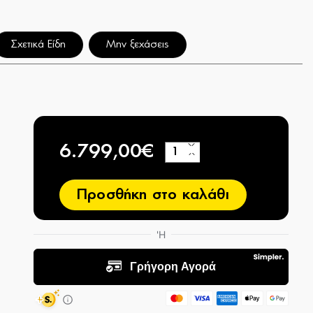
Σχετικά Είδη
Μην ξεχάσεις
6.799,00€
+
−
Προσθήκη στο καλάθι