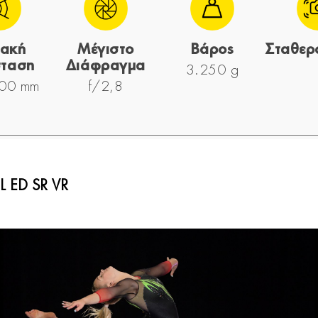
ιακή
Μέγιστο
Βάρος
Σταθερ
ταση
Διάφραγμα
3.250 g
00 mm
f/2,8
 ED SR VR