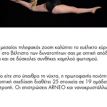
ς μεσαίος τηλεφακός zoom καλύπτει το ευέλικτο ε
στο βέλτιστο των δυνατοτήτων σας με οπτική από
 και σε δύσκολες συνθήκες χαμηλού φωτισμού.
ρο είτε στο ύπαιθρο τη νύχτα, η πρωτοφανής ποιότη
 οπτική σχεδίαση διαθέτει 25 στοιχεία σε 19 ομάδες
εκτροπή. Οι επιστρώσεις ARNEO και νανοκρυστάλλω