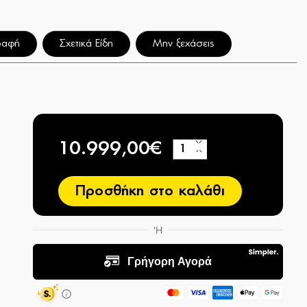
ραφή
Σχετικά Είδη
Μην ξεχάσεις
10.999,00€
+
−
Προσθήκη στο καλάθι