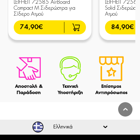
LEIFHEIT 72585 AirBoard
LEIFHEIT 72563
Compact M Σιδερώστρα για
Solid Σιδερώστ
Σίδερο Ατμού
Ατμού
74,90€
84,90€
Αποστολή &
Τεχνική
Επίσημος
Παράδοση
Υποστήριξη
Αντιπρόσωπος
Ελληνικά