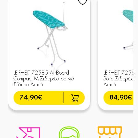
LEIFHEIT 72585 AirBoard
LEIFHEIT 72563
Compact M Σιδερώστρα για
Solid Σιδερώστ
Σίδερο Ατμού
Ατμού
74,90€
84,90€