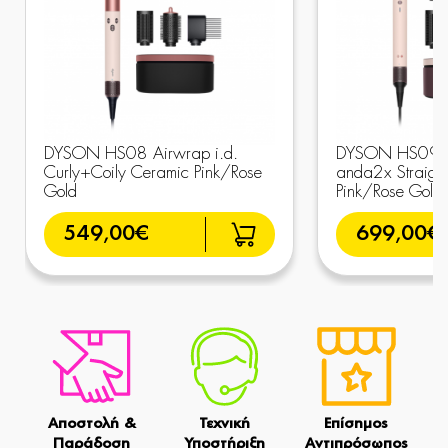
DYSON HS08 Airwrap i.d.
DYSON HS09 A
Curly+Coily Ceramic Pink/Rose
anda2x Straig
Gold
Pink/Rose Gold
549,00€
699,00€
Αποστολή &
Τεχνική
Επίσημος
Παράδοση
Υποστήριξη
Αντιπρόσωπος