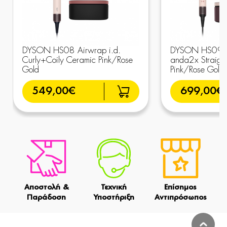
DYSON HS08 Airwrap i.d.
DYSON HS09 A
Curly+Coily Ceramic Pink/Rose
anda2x Straig
Gold
Pink/Rose Gold
549,00€
699,00€
Αποστολή &
Τεχνική
Επίσημος
Παράδοση
Υποστήριξη
Αντιπρόσωπος