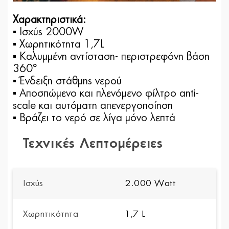
Χαρακτηριστικά:
▪ Ισχύς 2000W
▪ Χωρητικότητα 1,7L
▪ Καλυµµένη αντίσταση- περιστρεφόνη βάση
360°
▪ Ένδειξη στάθµης νερού
▪ Αποσπώµενο και πλενόµενο φίλτρο anti-
scale και αυτόµατη απενεργοποίηση
▪ Βράζει το νερό σε λίγα µόνο λεπτά
Τεχνικές Λεπτομέρειες
Ισχύς
2.000 Watt
Χωρητικότητα
1,7 L