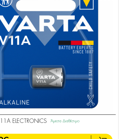
V11A ELECTRONICS
Άμεσα Διαθέσιμο