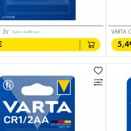
 3V
VARTA C
Άμεσα Διαθέσιμο
€
5,4