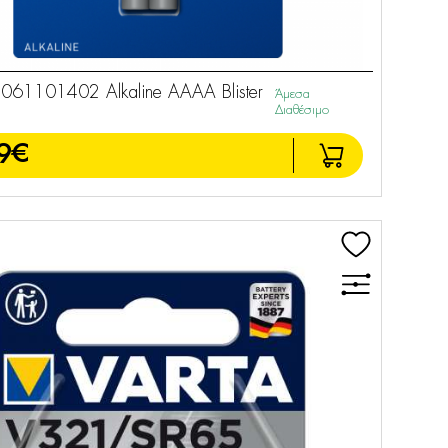
061101402 Alkaline AAAA Blister
Άμεσα
Διαθέσιμο
9€