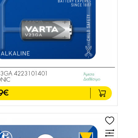
23GA 4223101401
Άμεσα
ONIC
Διαθέσιμο
9€