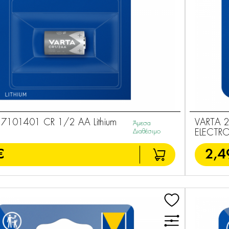
7101401 CR 1/2 AA Lithium
VARTA 
Άμεσα
Διαθέσιμο
ELECTR
€
2,4