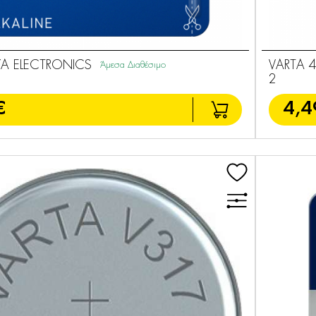
7A ELECTRONICS
VARTA 4
Άμεσα Διαθέσιμο
2
€
4,4