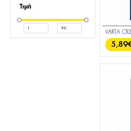
Φόρτιση
104
Τιμή
Φωτισμός
20
VARTA CR2
5,89