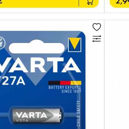
€
2,9