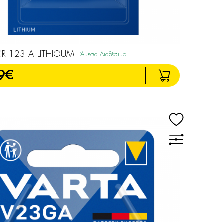
R 123 A LITHIOUM
Άμεσα Διαθέσιμο
9€