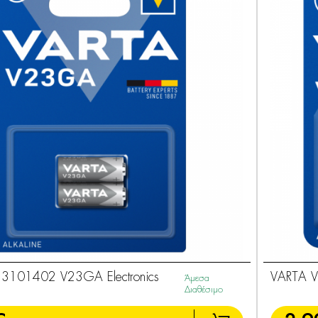
3101402 V23GA Electronics
VARTA 
Άμεσα
Διαθέσιμο