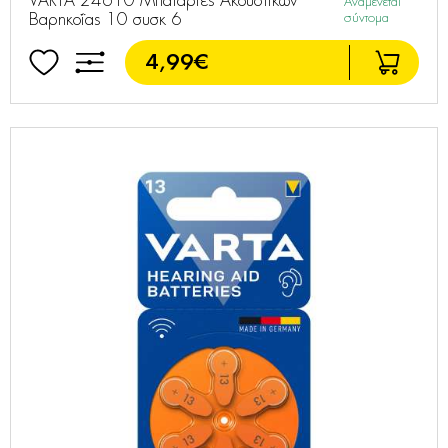
VARTA 24610 Μπαταρίες Ακουστικών
Αναμένεται
Βαρηκοΐας 10 συσκ 6
σύντομα
4,99€