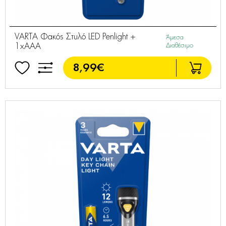
VARTA Φακός Στυλό LED Penlight +
Άμεσα
1xAAA
Διαθέσιμο
8,99€