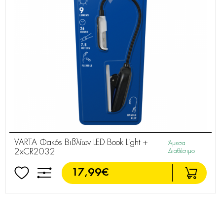
VARTA Φακός Βιβλίων LED Book Light +
Άμεσα
2xCR2032
Διαθέσιμο
17,99€