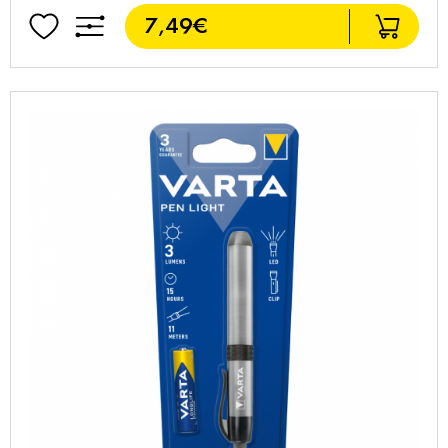
7,49€