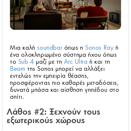
Μια καλή
soundbar
όπως η
Sonos Ray
ή
ένα ολοκληρωμένο σύστημα ήχου όπως
το
Sub 4
μαζί με τη
Arc Ultra
ή και τη
Beam
της Sonos μπορεί να αλλάξει
εντελώς την εμπειρία θέασης,
προσφέροντας πιο καθαρές μεταδόσεις,
δυνατά μπάσα και αίσθηση γηπέδου στο
σπίτι.
Λάθος #2: Ξεχνούν τους
εξωτερικούς χώρους