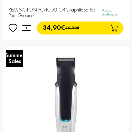
REMINGTON PG4000 G4GraphiteSeries
Άμεσα
Pers Groomer
Διαθέσιμο
34,90€
49,90€
Summer
Sales