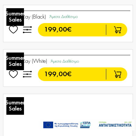
Sonos Ace (Black)
Άμεσα Διαθέσιμο
299,00€
Summer
Sales