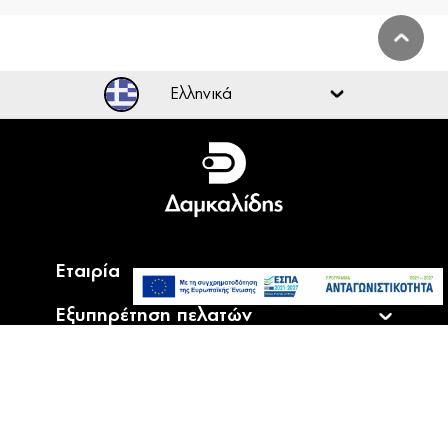
CRYSTAL AUDIO Elegance ES3PD Μαύρο
Άμεσα
Πολύπριζο Schuko 3 Θέσεων + 2 USB
Διαθέσιμο
24,90€