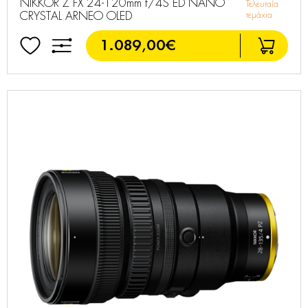
NIKKOR Z FX 24-120mm f/4S ED NANO
Τελευταία
CRYSTAL ARNEO OLED
τεμάχια
1.089,00€