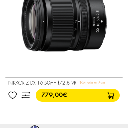
NIKKOR Z DX 16-50mm f/2.8 VR
Τελευταία τεμάχια
779,00€
NIKKOR FX 58mm f1,4 FX G
Διαθέσιμο Κατόπιν Παραγγελίας