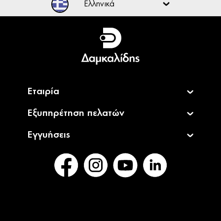
1.749,00€
Summer
NIKKOR Z DX MC 35mm f/1.7
Τελευταία τεμάχια
Offer
379,00€
Summer
NIKKOR Z FX 50mm f/1.2 S
Τελευταία τεμάχια
Offer
2.289,00€
NIKKOR Z DX 16-50mm f/3.5-
Διαθέσιμο Κατόπιν
6.3 VR
Παραγγελίας