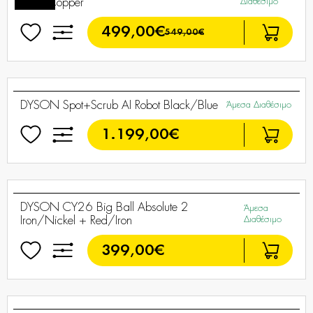
DYSON WashG1 Wet Floor Cleaner
Άμεσα
Black/Blue
Διαθέσιμο
249,00€
Summer
Sales