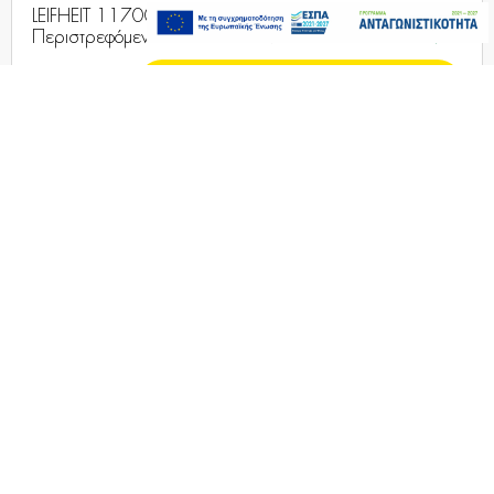
DYSON Clean+Wash Hygiene Prussian
Άμεσα
Blue/Copper
Διαθέσιμο
499,00€
549,00€