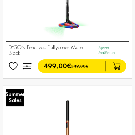
DYSON Pencilvac Fluffycones Matte
Άμεσα
Black
Διαθέσιμο
499,00€
549,00€
Summer
Sales