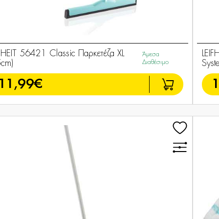
IFHEIT 56421 Classic Παρκετέζα XL
LEIF
Άμεσα
5cm)
Διαθέσιμο
Syst
11,99€
1