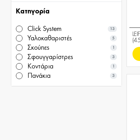
Κατηγορία
Click System
13
LE
Υαλοκαθαριστές
5
(4
Σκούπες
1
Σφουγγαρίστρες
3
Κοντάρια
1
Πανάκια
3