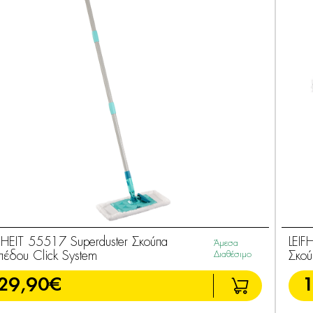
IFHEIT 55517 Superduster Σκούπα
LEIF
Άμεσα
πέδου Click System
Διαθέσιμο
Σκού
29,90€
1