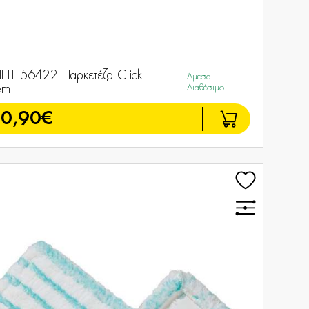
HEIT 56422 Παρκετέζα Click
Άμεσα
em
Διαθέσιμο
0,90€