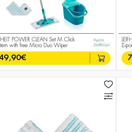
IFHEIT POWER CLEAN Set M Click
LEIF
Άμεσα
tem with free Micro Duo Wiper
Διαθέσιμο
Σφου
49,90€