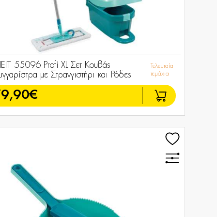
HEIT 55096 Profi XL Σετ Κουβάς
Τελευταία
γγαρίστρα με Στραγγιστήρι και Ρόδες
τεμάχια
79,90€