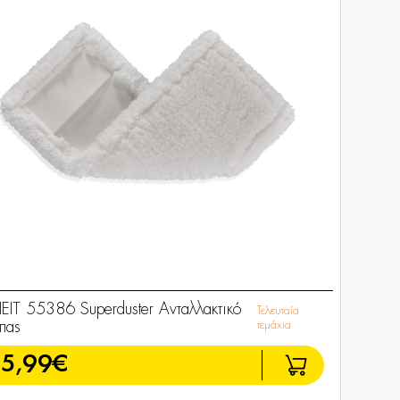
HEIT 55386 Superduster Ανταλλακτικό
Τελευταία
πας
τεμάχια
5,99€