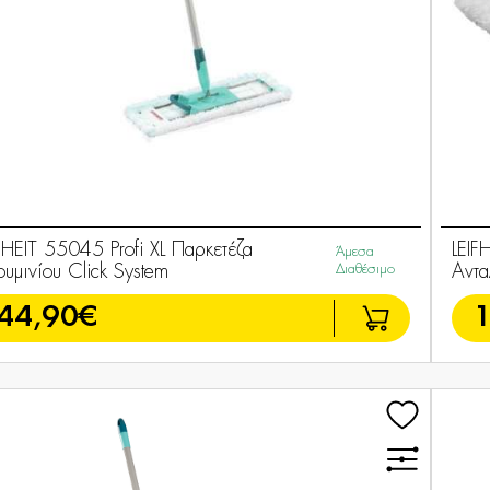
FHEIT 55045 Profi XL Παρκετέζα
LEIF
Άμεσα
υμινίου Click System
Διαθέσιμο
Αντα
44,90€
1