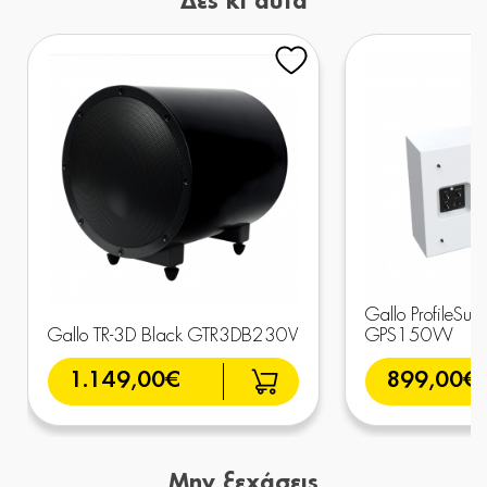
Δες κι αυτά
Gallo ProfileSub
Gallo TR-3D Black GTR3DB230V
GPS150W
1.149,00€
899,00€
Μην ξεχάσεις