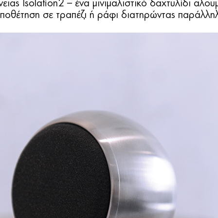
ειας Isolation2 – ένα μινιμαλιστικό δαχτυλίδι αλου
οποθέτηση σε τραπέζι ή ράφι διατηρώντας παράλληλ