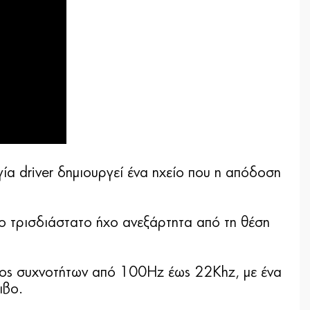
ία driver δημιουργεί ένα ηχείο που η απόδοση
νο τρισδιάστατο ήχο ανεξάρτητα από τη θέση
ύρος συχνοτήτων από 100Hz έως 22Khz, με ένα
ιβο.