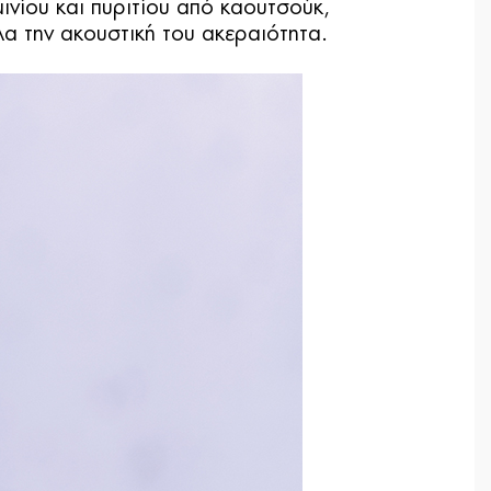
μινίου και πυριτίου από καουτσούκ,
α την ακουστική του ακεραιότητα.