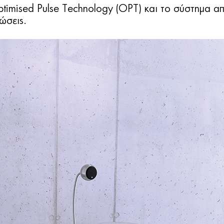
timised Pulse Technology (OPT) και το σύστημα α
ώσεις.