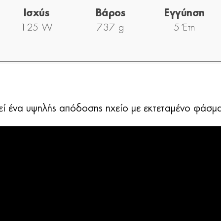
Ισχύς
Βάρος
Εγγύηση
125 W
737 g
5 Έτη
 ένα υψηλής απόδοσης ηχείο με εκτεταμένο φάσμα 