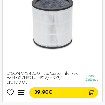
DYSON 972425-01 Evo Carbon Filter Retail
Άμεσα
for HP00/HP01/ HP02/HP03/
Διαθέσιμο
DP01/DP03
39,90€