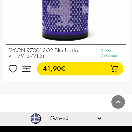
DYSON 970013-02 Filter Unit for
Άμεσα
V11/V15/V15s
Διαθέσιμο
41,90€
DYSON 974676-01 Filter Assy
Διαθέσιμο Κατόπιν
for V16
Παραγγελίας
14,99€