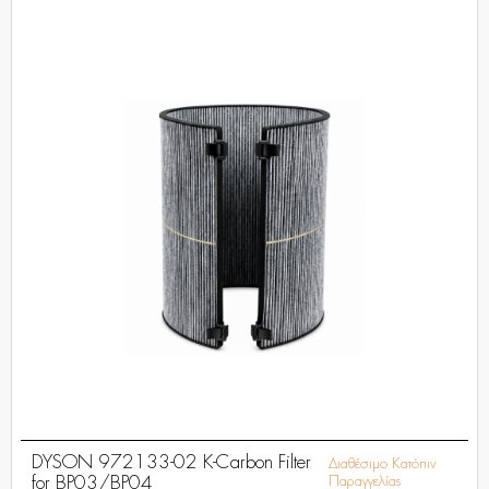
DYSON 972133-02 K-Carbon Filter
Διαθέσιμο Κατόπιν
for BP03/BP04
Παραγγελίας