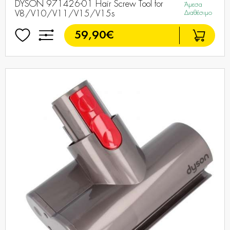
DYSON 971426-01 Hair Screw Tool for
Άμεσα
V8/V10/V11/V15/V15s
Διαθέσιμο
59,90€