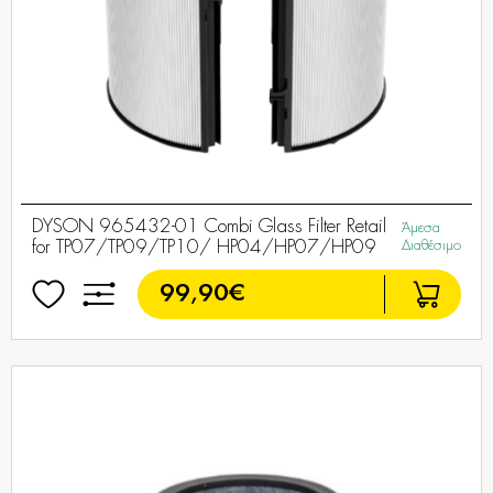
DYSON 965432-01 Combi Glass Filter Retail
Άμεσα
for TP07/TP09/TP10/ HP04/HP07/HP09
Διαθέσιμο
99,90€