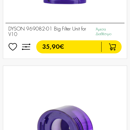
DYSON 969082-01 Big Filter Unit for
Άμεσα
V10
Διαθέσιμο
35,90€