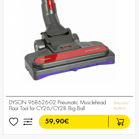
DYSON 968626-02 Pneumatic Musclehead
Τελευταία
Floor Tool for CY26/CY28 Big Ball
τεμάχια
59,90€