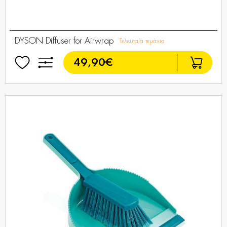
DYSON Diffuser for Airwrap
Τελευταία τεμάχια
49,90€