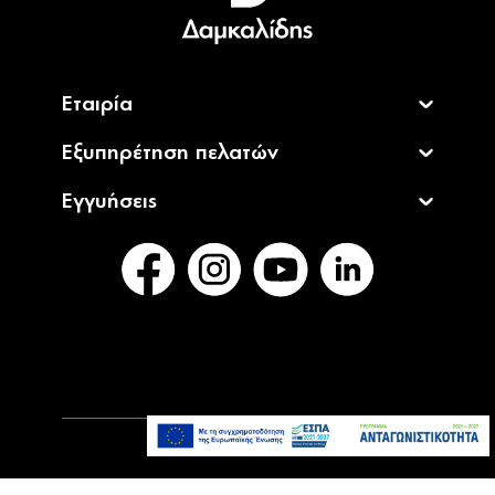
LEIFHEIT 41650 Καθαριστής Τζαμιών και
Άμεσα
Καμπίνας Ντουζ
Διαθέσιμο
7,99€