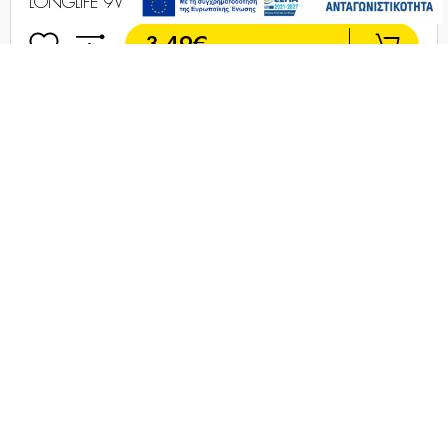
VARTA 4122 συσκ.1 AΛΚΑΛΙΚΗ
Άμεσα
LONGLIFE 9V
Διαθέσιμο
3,49€