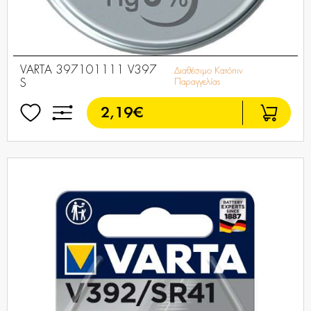
VARTA 397101111 V397
Διαθέσιμο Κατόπιν
S
Παραγγελίας
2,19€